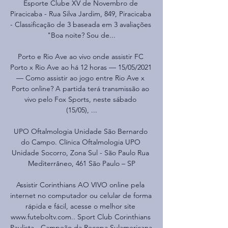
Esporte Clube XV de Novembro de 
Piracicaba - Rua Silva Jardim, 849, Piracicaba 
- Classificação de 3 baseada em 3 avaliações 
"Boa noite? Sou de...

Porto e Rio Ave ao vivo onde assistir FC 
Porto x Rio Ave ao há 12 horas — 15/05/2021 
— Como assistir ao jogo entre Rio Ave x 
Porto online? A partida terá transmissão ao 
vivo pelo Fox Sports, neste sábado 
(15/05), ...

UPO Oftalmologia Unidade São Bernardo 
do Campo. Clínica Oftalmologia UPO 
Unidade Socorro, Zona Sul - São Paulo Rua 
Mediterrâneo, 461 São Paulo – SP

Assistir Corinthians AO VIVO online pela 
internet no computador ou celular de forma 
rápida e fácil, acesse o melhor site 
www.futeboltv.com.. Sport Club Corinthians 
Paulista - Campeão da Recopa Sulamericana 