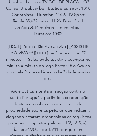
Unsubscribe from TV GOL DE PLACA HQ? 
Cancel Unsubscribe.. Bastidores Sport 1 X 0 
Corinthians - Duration: 11:26. TV Sport 
Recife 85,632 views. 11:26. Brasil 3 x 1 
Croácia 2014 melhores momentos - 
Duration: 10:02.

[HOJE] Porto e Rio Ave ao vivo [[[ASSISTIR 
AO VIVO***]]>>>>] há 2 horas — há 37 
minutos — Saiba onde assistir e acompanhe 
minuto a minuto do jogo Porto x Rio Ave ao 
vivo pela Primeira Liga no dia 3 de fevereiro 
de ...

AA e outros intentaram acção contra o 
Estado Português, pedindo a condenação 
deste a reconhecer o seu direito de 
propriedade sobre os prédios que indicam, 
alegando estarem preenchidos os requisitos 
para tanto impostos pelo art. 15º, nº 5, a), 
da Lei 54/2005, de 15/11, porque, em 
síntese, o direito a que se arrogam teve 