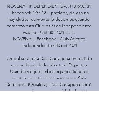
NOVENA | INDEPENDIENTE vs. HURACÁN 
- Facebook 1:37:12... partido y de eso no 
hay dudas realmente lo decíamos cuando 
comenzó esta Club Atlético Independiente 
was live. Oct 30, 2021󰞋󱟠. 󰟝. 
NOVENA ...Facebook · Club Atlético 
Independiente · 30 oct 2021

Crucial será para Real Cartagena en partido 
en condición de local ante el Deportes 
Quindío ya que ambos equipos tienen 8 
puntos en la tabla de posiciones. Sala 
Redacción (Oscalora).-Real Cartagena cerró 
su preparación para el crucial duelo de la 
fecha 5 del Torneo Águila I 2019 ante 
Deportes Quindío.

Jomo Cosmos: Royal Eagles: Gol? (fuera) 
Jomo Cosmos: Royal Eagles: Serie [ ] [ ] 
Todos los partidos: Ga: Em: Pe: nG: nE: nP: 
G+: G-nG+: nG-+2.5-2.5: Jomo Cosmos: 0 0 