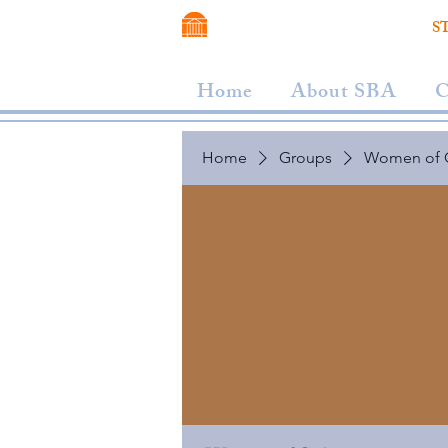
VIRGINIA SCHOOL OF LAW
S
Home
About SBA
C
Home
Groups
Women of 