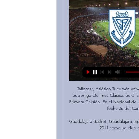
Talleres y Atlético Tucumán volverán a jugar el próximo viernes por la fecha 9 de la Superliga Quilmes Clásica. Será la quinta vez que ambos equipos jueguen estando en Primera División. En el Nacional del ’75, la “T” goleó en Córdoba 5 a 2. En tanto que por la fecha 26 del Campeonato Argentino 2016/2017, […]

Guadalajara Basket, Guadalajara, Spain. 2.1K likes. Guadalajara Basket se creó en junio de 2011 como un club que trabaja, potencia y promociona la...

CDMX.-El refuerzo de Cruz Azul, el colombiano Bryan Angulo ya presume sus primeros goles con la Máquina, aunque fue con el equipo Sub-20. En el partido ante Puebla, que se disputó en las instalaciones de La Noria, el colombiano Angulo se hizo presentes con dos anotaciones.

Club Olimpia Sportivo Ameliano en Vivo [EN VIVO] Sigue el marcador Club Olimpia Sportivo Ameliano en directo y resultados del partido con nuestro livescore fútbol. Partido Primera División jugada ...

Después de este compromiso, Diablos Rojos viajara a Monterrey para enfrentar de viernes a domingo a Sultanes, en la serie más añeja del beisbol mexicano, y regresará a casa para recibir a Leones de Yucatán y Tigres de Quintana Roo en el Fray Nano

De común acuerdo entre los clubes y con la aprobación del Presidente de la Divisional Profesional, Carlos Sosa Jovellanos, el juego entre General Díaz y el Deportivo Santaní, correspondiente a la 13ra. fecha del Torneo Clausura de la Categoría Reserva se jugará el domingo 6 de octubre a las 19:15 hs. en el estadio Adrián Jara.

dnis listos para ser recogidos en el consulado general del perÚ en roma: abad chinchay cesar diego abad chinchay ruben eduardo abad quiÑones nelly...

Noticias de deportes en FOX Sports. Mundial Sub 17 ¡El Tri Sub-17 sufre derrota agónica ante Italia y se complica el pase a Octavos de Final!

En Directo: Club de Futbol Reus Deportiu, S.A.D. - Club Deportivo Numancia de Soria SAD. Partido de LaLiga SmartBank 2018-2019. Últimas noticias, clasificación, resultados y mucho más de LaLiga SmartBank en La Verdad

Fútbol Sportivo Ameliano vs Club Olimpia 3/02/2024 Cómo ver el partido? La transmisión legal del partido en excelente calidad pronto estará disponible a través del enlace. Solo necesita: 1. Seguir el enlace.

Lo que está pasando en las pasarelas más importantes de las semanas de la moda de Nueva York, Londres, Milán y París. Todas las fotos, crónicas, backstages y mucho más

E.MELCHOR GIL, Entre la urbs y el fundus: commemoración funeraria y honorífica de las élites locales hispano-romanas en sus propriedades rústicas, Veleia 30, 2013, 119-142. E.MELCHOR GIL, Quattuorviri y aediles en los municipios de constitución cuatorviral a fines de la República y en época Altoimperial, RSA 43, 2013[2014], 133-152.

Viviana Juarez está en Facebook. Únete a Facebook para conectar con Viviana Juarez y otras personas que tal vez conozcas. Facebook da a la gente el poder...

El Oliveirense el año pasado y el Benfica hace dos temporadas. El Oporto salió mejor a la pista y en el minuto siete ya ganaban por 0-1 gracias al gol de Rafa.. El Oporto salió más conectado tras la reanudación y se volvieron a adelantar rápidamente en el marcador gracias a otro gol de Hélder Nunes.

Por su parte, Moreirense, dirigido por Ivo Vieira, arribará a este compromiso luego de una victoria 2-1 contra Nacional de Madeira y un empate 1-1 ante el Belenenses. El equipo de Porto, con seis unidades, busca no alejarse de los primeros puestos de la clasificación general; Moreira cuenta con cuatro y luchan por escalar posiciones y mantenerse en los lugares de media tabla.

3.934 personas están hablando de esto. Facebook Oficial del Club Universitario de Deportes.. Videos en vivo de Club Universitario de Deportes. 6:38. Conferencia de Prensa de Alejandro Hohberg y Armando Alfageme desde Campo Mar. 15 mil reproducciones · 11 de septiembre.

Barcelona 1-10-2013. Sus señor