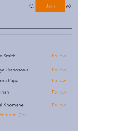
Join
e Smith
Follow
iya Uranosowa
Follow
ora Page
Follow
 khan
Follow
al Khomane
Follow
Members (17)