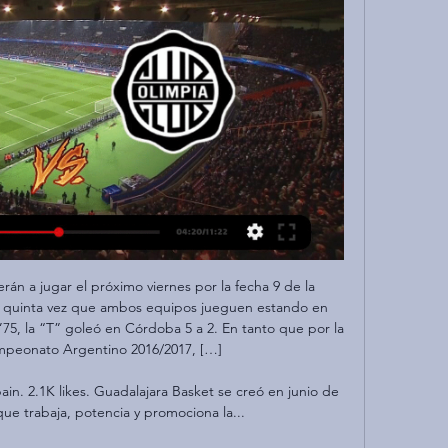
ías, este lunes reunidos en comisión de investigación, han oído, y por tanto publicado en sus subvencionados medios catalanes, lo que querían oír; toda la culpa es del Banco de España que no avisó de la burbuja inmobiliaria, no controló, y …

Renault Argentina nos llevó hasta Uruguay para presentar su nuevo sedán de alta gama. A través de la alianza con Autotecnica.tv, accedé a la transmisión en vivo (video y audio vía streaming) que realizará Autoblog.com.ar a partir de las 15 hs. ACTUALIZACIÓN: La transmisión en vivo ya culminó. A c

La selección Perú enfrentara a su similar de Puerto Rico en el partido por el tercer puesto de Copa Panamericana de Voley 2017, Recordemos que pero llega a este partido luego de una derrota sufrida por el marcador de 3 set a 0.

Club Sportivo Ameliano - Olimpia Asunción ¿Dónde ver Club Sportivo Ameliano vs Olimpia Asunción en directo? Sigue los siguientes pasos para que puedas divertirte y ver gratis online el partido sin ...

La guía MICHELIN España & Portugal 2018. Pasión, emoción y trabajo riguroso es lo que nos hace estar a la vanguardia. La gastronomía de España y Portugal continúa en un espléndido momento, lo que se traduce en una selección con 11 restaurantes de tres estrellas, 30 de dos estremmas y… hasta 177 en la categoría de una estrella.

Lujan en linea se reserva el derecho de anular los comentarios que incluyan contenido ofensivo, inapropiado o sin la verdadera identidad del usuario. Este sitio no es reponsable de los contenidos vertidos en el espacio de comentarios. Este espacio está …

Oaxaca, Oax.- (www.guerreros.mx) Con batazo productor de Alex González al prado derecho, los Guerreros de Oaxaca dejan en el terreno a los Pericos de Puebla para ganar el primer compromiso de la serie 6 carreras por 5 en el estadio “Eduardo Vasconcelos”; los Guerreros de Oaxaca aseguran el liderato de la zona del Sur en la primer vuelta.

La referencia geográfica informada puede no ser exacta. Cómo acceder a las prestaciones Programas Preguntas frecuentes Info Afiliatoria Oficinas de atención

Binacional, ganador del Apertura de la Liga 1, enfrenta a Alianza Lima luego de ganarle a Melgar por la mínima en Arequipa y caer 3-2 como visitante ante Sport Victoria en el Picasso Peratta. Bajo la dirección de Javier Arce, el ´Poderoso del Sur´ pretende hacer respetar su localía y clasificar como líder de la serie.

SPORTIVO AMELIANO VS OLIMPIA EN VIVO POR - YouTube YouTube YouTube 2:55:20 YouTube GRANEGA TRANSMISIONES 2 11 nov 2023 11 nov 2023

En vivo: Éibar vs Real Madrid por Liga Santander fecha 26. Siga los detalles del partido del club 'merengue' que busca seguir en la cima del certamen.

jueves 06 de agosto | 2015. El equipo de Goodyear Lagomar. De izquierda a derecha: Pablo Pancic. En cumplimiento de la Ley 25.326 sobre Protección de Datos Personales,. En las comunicaciones con fines de publicidad directa,.

River Plate sufrió una goleada por 4-0 en su visita a Talleres de Córdoba en su presentación por la séptima jornada de la Superliga argentina. Con un equipo alternativo y con varios juveniles, el equipo 'millonario' preservó sus titulares para el encuentro clave del próximo martes ante Lanús

En noviembre, vuelo directo a Monterrey desde Aguascalientes En noviembre, vuelo directo a Monterrey desde Aguascalientes Líder Empresarial A partir del 4 de noviembre aerolíneas TAR abrirá un vuelo directo desde la ciudad de Aguascalientes hacia Monterrey. Esta …

Siete unidades de la Policía Local de Cartagena conseguían interceptar e identificar a primeras horas de esta tarde, en la calle Carmen Conde, a 26 hinchas del club de fútbol Badajoz, que huían tras haber protagonizado momentos antes un altercado con peñistas del Fútbol Club Cartagena y haberle lanzados objetos, cuando se encontraban en.

Este martes 05 de noviembre del 2019 a las 22:00 se enfrentarán Monterrey y Cafetaleros de Chiapas por la fase de grupos de la Copa MX En Tarjetarojatvonline.com podras seguir la transmision entre Monterrey vs Cafetaleros de Chiapas en vivo y Online, toda la programación de Deportes Total, con canales Streaming todo Gratis.

VIVO | By A Toda Franja - Facebook 2:19:07Video. 󱡘. A Toda Franja was live. Jun 14, 2022󰞋󱟠. 󰟝. VIVO. TORNEO APERTURA 2022 - FECHA 18. SPORTIVO AMELIANO VS OLIMPIAFacebook · A Toda Franja · 14 jun 2022

¡Vélez volvió al triunfo! Le ganó 2 a 0 a Independiente y cerró otra buena actuación en el Amalfitani. Maxi Romero abrió el marcador y Thiago Almada, con un golazo desde afuera del área, le puso cifras definitivas al triunfo fortinero.

SPORTIVO AMELIANO VS OLIMPIA// TORNEO CLAUSURA YouTube YouTube 2:27:01 YouTube Radio KMG 12 nov 2023 12 nov 2023

Consulta los datos del partido Barcelona vs. Real Madrid en la competición Copa del Rey 2018/2019 con comentarios en directo en AS.com (Narración)

𝐂𝐥𝐮𝐛 𝐒𝐩𝐨𝐫𝐭𝐢𝐯𝐨 𝐀𝐦𝐞𝐥𝐢𝐚𝐧𝐨 (@ClubSpAmeliano) Pedro Sarabia se preparan para enfrentar el Sábado al Club Olimpia por la cuarta fecha del torneo apertura 2024. VS Gral Caballero JLM #LaVazulada ...

The División de Honor Femenina 2016–17, or Liga Loterías 2016-17 after sponsorship of Loterías y Apuestas del Estado, is the 60th season of women's handball top flight in Spain since its establishment.

Olimpia-Sportivo Ameliano on | IMPACT POLICY AU Group 20 sept 2023 — TRANSMISIÓN<<<<)) En Directo: Olimpia-Sportivo Ameliano online 20 septiembre 2023 Olimpia. x Union Club Olimpia vs Sportivo Ameliano ...

Vea el partido por la señal de CMD en vivoIngrese a ver el partido AQUIFutbol peruano en Vivo. FUTBOL EN VIVO. Noticias, goles,. Universitario vs Bolognesi – CMD en vivo → Sport Huancayo vs Alianza Atletico – en vivo. Publicado el septiembre 12, 2009 | Deja un comentario. Vea el partido por la señal de CMD en vivo. Ingrese a ver el.

Santa Tecla y Águila conforman la otra llave de semifinales. En la ida, Santa Tecla se impuso por 3-2 y ahora recibirá en casa el partido final, lo que les da cierta ventaja sobre Águila, que en primer partido quedaron a deber ante su afición pese a que comenzaron ganando. La vuelta será este domingo a las 17:30 horas ET.

PODER JUDIC